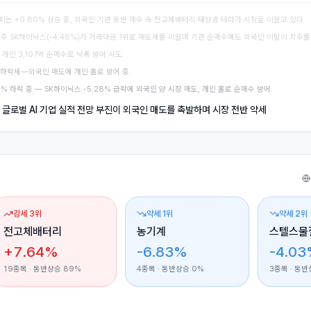
는 +0.80% 상승 중, 외국인·기관 동반 매수 속 전고체배터리·태양광 테마가 시장을 이끌고 있다.
 대장주 SK하이닉스(-4.48%)가 거래대금 1위로 매도세를 이끌며 기관 순매수에도 외국인 이탈이 지수를
 개인 3,107억 순매수로 낙폭 방어 시도.
9% 하락세—외국인 매도에 개인 홀로 방어 중.
.88% 하락 중 — SK하이닉스 -5.28% 급락에 외국인 양 시장 매도, 개인 홀로 순매수 방어.
 — 글로벌 AI 기업 실적 전망 부진이 외국인 매도를 촉발하며 시장 전반 약세
강세 3위
약세 1위
약세 2위
전고체배터리
농기계
스텔스물
+7.64%
-6.83%
-4.0
19
종목 · 동반상승
89
%
4
종목 · 동반상승
0
%
3
종목 · 동