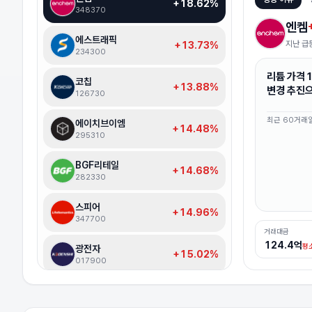
+18.62%
348370
엔켐
에스트래픽
지난 급
+13.73%
234300
리튬 가격 
코칩
+13.88%
변경 추진으
126730
최근
60
거래
에이치브이엠
+14.48%
295310
BGF리테일
+14.68%
282330
스피어
+14.96%
347700
거래대금
124.4억
평소
광전자
+15.02%
017900
강원에너지
+15.52%
114190