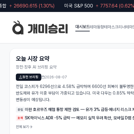
26690.615
(
1.30
%)
미국 S&P 500
7757.64
(
0.62
%)
대시보드
테마동향
테마스크리너
테마
오늘 시장 요약
장전·장후 AI 브리핑 요약
장전 브리핑
2026-08-07
전일 코스피가 6296선으로 4.58% 급락하며 6600선 회복이 불투명한
반도체와 유가 이중 부담이 가중되고 있습니다. 미국 다우는 0.85% 하락
변동성이 예상됩니다.
이란 호르무즈 해협 통항 제한 검토 — 유가 3% 급등·에너지 리스크
중립
SK하이닉스 ADR -5% 급락 — 메모리 실적 우려 확산, 모바일 D램
호재
전체 보기