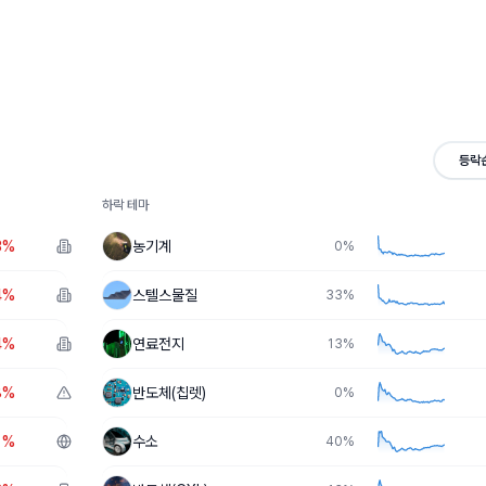
등락
하락 테마
3%
농기계
0
%
4%
스텔스물질
33
%
4%
연료전지
13
%
8%
반도체(칩렛)
0
%
1%
수소
40
%