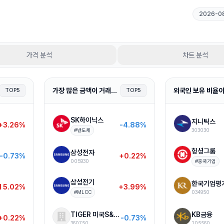
2026-0
가격 분석
차트 분석
가장 많은 금액이 거래된 종목
TOP5
TOP5
SK하이닉스
지니틱스
+3.26%
-4.88%
#
반도체
303030
헝셩그룹
삼성전자
-0.73%
+0.22%
005930
#
중국기업
삼성전기
한국기업평
15.02%
+3.99%
#
MLCC
034950
TIGER 미국S&P500
KB금융
+0.22%
-0.73%
360750
105560