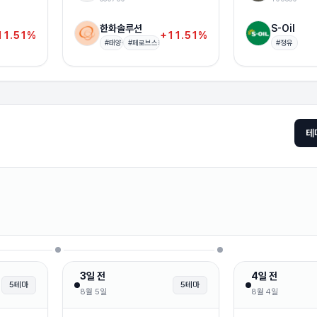
한화솔루션
S-Oil
11.51%
+11.51%
트
#
태양광
#
페로브스카이트
#
정유
테
3일 전
4일 전
5
테마
5
테마
8월 5일
8월 4일