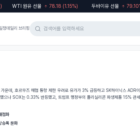
WTI 원유 선물
78.18
(
1.15
%)
두바이유 선물
79.101
(
0.
일정
데일리 브리핑
 가운데, 호르무즈 해협 통항 제한 우려로 유가가 3% 급등하고 SK하이닉스 ADR이
했으나 SOX는 0.33% 반등했고, 트럼프 행정부의 폴리실리콘 파생제품 15% 관
 재점화
 상승폭 둔화