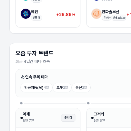
혜인
+29.89%
003010
혜인
한화솔루션
+29.89%
+
한국첨단소재
#
풍력
#
태양광
#
페로브스카이
+29.89%
062970
유니켐
+29.89%
011330
요즘 투자 트렌드
상상인증권
+29.91%
001290
최근 4일간 테마 흐름
윙입푸드
+29.93%
900340
연속 주목 테마
인공지능(AI)
로봇
통신
4
일
2
일
2
일
신스틸
+29.96%
162300
동화기업
+30.00%
025900
어제
그저께
5
테마
8월 7일
8월 6일
엘앤에프
+13.03%
066970