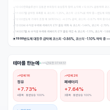
10:00
한화솔루션이 김동관 부회장의 유상증자 참여 소식에 +12.83% 급등하며 코스피
11:00
7월 급락장 후폭풍 속 코스피 -1.25%, 코스닥 -2.57%로 하락 중—반도체
12:00
반도체 기대치 조정 에 SK하이닉스 -4.01% 급락, 코스피 -0.87% 하락 중이나
13:00
AI 수익성 우려와 레버리지 ETF 쏠림 여파 속 코스피 -1.44%, 코스닥 -2.7
14:00
7월 AI 수익성 우려와 레버리지 ETF 쏠림 여진 속 코스피 -1.11%, 코스닥 -1
15:00
반도체 대장주 급락에 코스피 -0.86%, 코스닥 -1.10% 하락 중
테마를 한눈에
LIVE
오전 07:44:51
강세 1위
강세 2위
정유
폐배터리
+7.73%
+7.64%
4
종목 · 동반상승
100
%
3
종목 · 동반상승
100
%