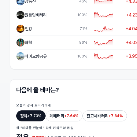
광통신
+4.3
46
%
원통형배터리
+4.2
100
%
철강
+4.0
71
%
화학
+4.0
86
%
바이오항공유
+3.9
100
%
다음에 올 테마는?
오늘의 강세 트리거
3
개
정유
폐배터리
전고체배터리
+
7.73%
+
7.64%
+
7.64%
위 "테마를 한눈에" 강세 키워드와 동일