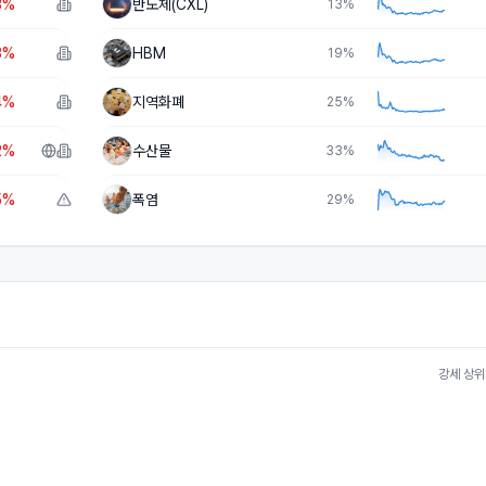
3%
반도체(CXL)
13
%
3%
HBM
19
%
4%
지역화폐
25
%
2%
수산물
33
%
5%
폭염
29
%
강세 상위 