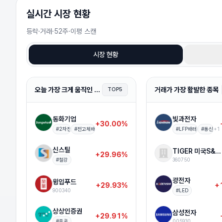
실시간 시장 현황
애드포러스
+16.25%
397810
등락·거래·52주·이평 스캔
포인트모바일
+16.59%
318020
시장 현황
오이솔루션
+18.53%
138080
오늘 가장 크게 움직인 종목
거래가 가장 활발한 종목
TOP5
S-Oil
+10.17%
010950
동화기업
빛과전자
+30.00%
#
2차전지
#
전고체배터리
#
LFP배터리
#
통신
+
1
이엠앤아이
+20.99%
083470
신스틸
TIGER 미국S&P500
+29.96%
#
철강
360750
본느
+29.84%
226340
광전자
윙입푸드
+29.93%
+
900340
#
LED
케이피엠테크
+29.85%
042040
상상인증권
삼성전자
+29.91%
#
증권
005930