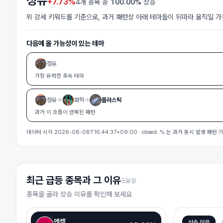
정유
+
7.73%
4
개 종목 중
100.00%
상승
위 강세 키워드를 기준으로, 과거 패턴상 아래 테마들이 뒤따라 움직일 
다음에 올 가능성이 있는 테마
정유
가장 유력한 후속 테마
정유
→
화학
→
플라스틱
과거 이 흐름이 반복된 패턴
데이터 시각
2026-08-08T16:44:37+09:00
· closed
.
% 는 과거 동시 발생 패턴
최근 급등 종목과 그 이유
도움말
종목을 골라 상승 이유를 확인해 보세요
엔켐
상승 이유