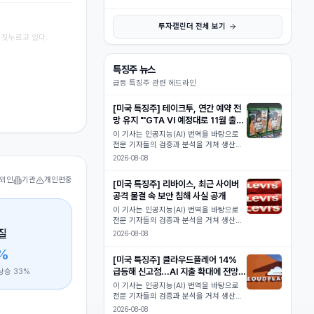
투자캘린더 전체 보기
 짓누르고 있다.
특징주 뉴스
급등·특징주 관련 헤드라인
[미국 특징주] 테이크투, 연간 예약 전
망 유지 "'GTA VI 예정대로 11월 출
시"
이 기사는 인공지능(AI) 번역을 바탕으로
전문 기자들의 검증과 분석을 거쳐 생산된
콘텐츠로, 원문은 8월 7일 로이터통신 기
2026-08-08
사(Take-Two sticks to annual
bookings outlook, says on track for
외인
기관
개인편중
[미국 특징주] 리바이스, 최근 사이버
'GTA VI' Novembe
공격 물결 속 보안 침해 사실 공개
이 기사는 인공지능(AI) 번역을 바탕으로
전문 기자들의 검증과 분석을 거쳐 생산된
콘텐츠로, 원문은 8월 7일 로이터통신 기
질
2026-08-08
사(Levi Strauss reveals cybersecurity
3%
breach amid wider wave of attacks)입
[미국 특징주] 클라우드플레어 14%
니다.[서울=뉴
급등해 신고점...AI 지출 확대에 전망
반상승
33
%
상향
이 기사는 인공지능(AI) 번역을 바탕으로
전문 기자들의 검증과 분석을 거쳐 생산된
콘텐츠로, 원문은 8월 7일 로이터통신 기
2026-08-08