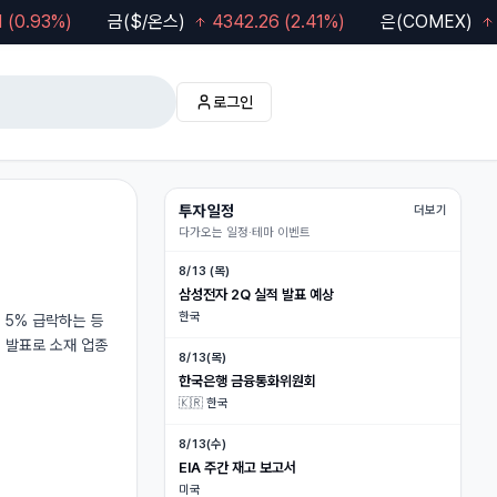
93
%)
금($/온스)
4342.26
(
2.41
%)
은(COMEX)
63.
로그인
투자 일정
더보기
다가오는 일정·테마 이벤트
8/13(목)
한국은행 금융통화위원회
🇰🇷 한국
 5% 급락하는 등
세 발표로 소재 업종
8/13(수)
EIA 주간 재고 보고서
미국
8/14 (금)
SK하이닉스 2Q 실적 발표 예상
한국