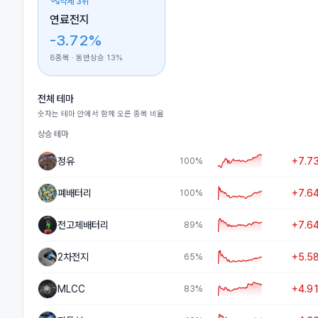
약세 3위
연료전지
-3.72%
8
종목 · 동반상승
13
%
전체 테마
숫자는 테마 안에서 함께 오른 종목 비율
상승 테마
정유
+7.7
100
%
폐배터리
+7.6
100
%
전고체배터리
+7.6
89
%
2차전지
+5.5
65
%
MLCC
+4.9
83
%