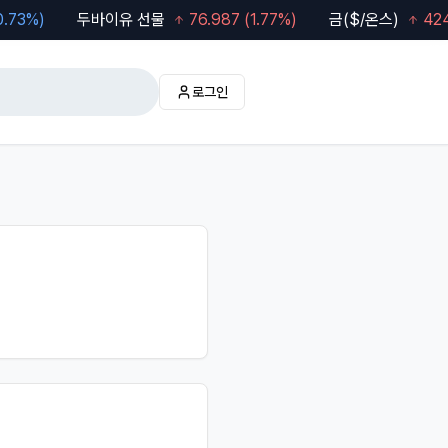
%)
두바이유 선물
76.987
(
1.77
%)
금($/온스)
4247.3
로그인