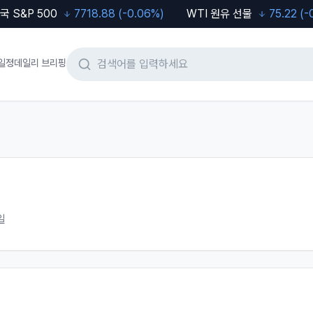
&P 500
7718.88
(
-0.06
%)
WTI 원유 선물
75.22
(
-0.73
일정
데일리 브리핑
일