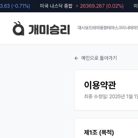
3
(
-0.71
%)
미국 나스닥 종합
26369.287
(
0.02
%)
미국 S
대시보드
테마동향
테마스크리너
테마
메인으로 돌아가기
이용약관
최종 수정일: 2025년 1월 1
제1조 (목적)