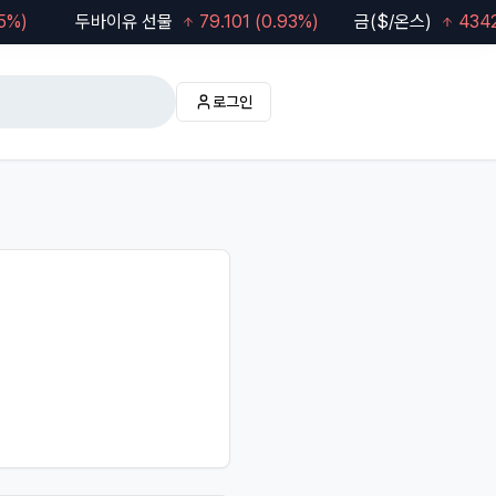
%)
두바이유 선물
79.101
(
0.93
%)
금($/온스)
4342.
로그인