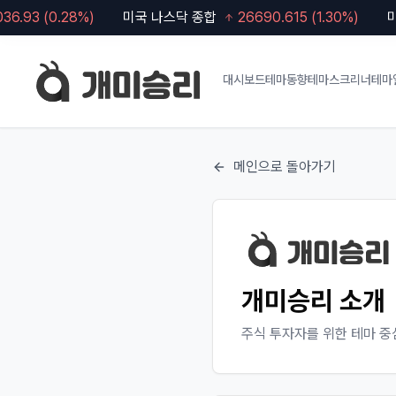
6.93
(
0.28
%)
미국 나스닥 종합
26690.615
(
1.30
%)
미국
대시보드
테마동향
테마스크리너
테마
메인으로 돌아가기
개미승리 소개
주식 투자자를 위한 테마 중