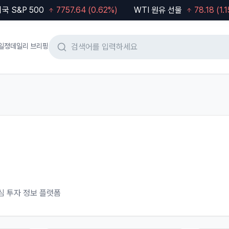
 S&P 500
7757.64
(
0.62
%)
WTI 원유 선물
78.18
(
1.15
일정
데일리 브리핑
심 투자 정보 플랫폼