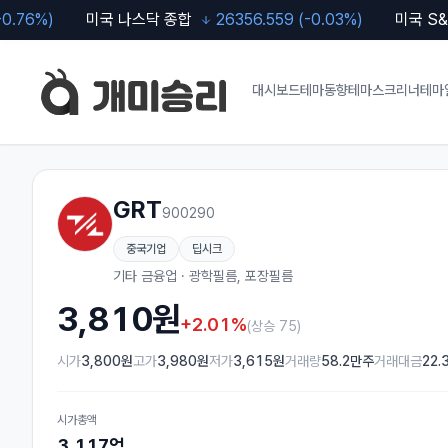
)
미국 나스닥 종합
26356.559
(
-0.03
%)
미국 S&P 500
대시보드
테마동향
테마스크리너
테마
GRT
900290
중국기업
딥시크
기타 금융업 · 광학필름, 포장필름
3,810
원
+2.01%
(
상승 75
)
시가
3,800원
고가
3,980원
저가
3,615원
거래량
58.2만주
거래대금
22.
시가총액
3,117억