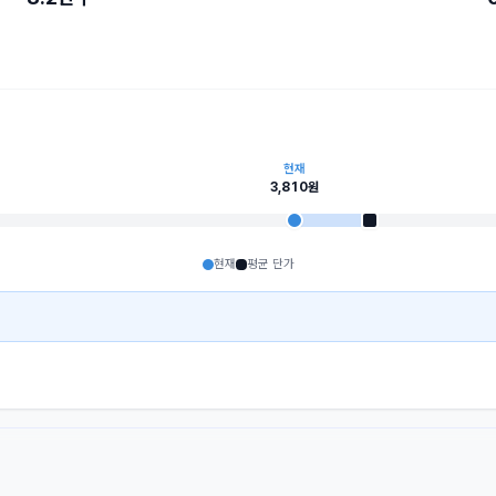
현재
3,810
원
현재
평균 단가