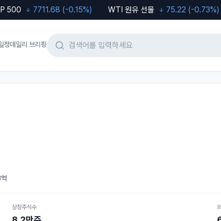
7711.68
(
-0.15
%)
WTI 원유 선물
75.22
(
-0.73
%)
두
일정
데일리 브리핑
3억
상장주식수
8.2만주