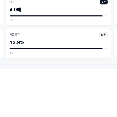
PER
우수
4.0배
5
/5
매출증가
보통
13.9%
3
/5