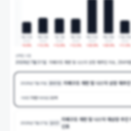
9월 20일
9월 22일
9월 23일
1월 13일
3월 23일
8월 25일
8월 28일
12월 26
2022
2022
2022
2023
2023
2023
2023
2023
+
16.5
%
+
9.8
%
+
13.3
%
+
12.8
%
+
12.5
%
+
29.8
%
+
29.9
%
+
11.0
%
선택된 시점
2026년 7월 31일
지배구조 개편 및 나스닥 상장 재추진 이슈, 294
지배구조 개편 및 나스닥 상장 재추진
2026년 7월 31일
중국기업
거래량
73만
거래대금
22억
지배구조 개편 및 나스닥 재상장 추진 
2026년 7월 27일
딥시크
신호