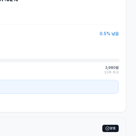
0.5
%
낮음
3,980원
52주 최고
양호