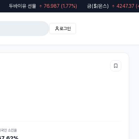
바이유 선물
76.987
(
1.77
%)
금($/온스)
4247.37
(
4.16
%)
로그인
관심
외국인 소진율
67.62%