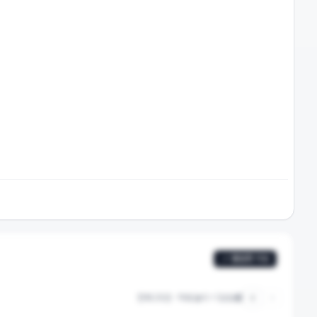
활발한 이슈
전체
25
건 · 막대 높이 = |상승률|