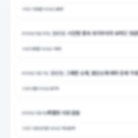
거래량
125만
거래대금
36억
시진핑 중국 국가주석의 APEC 정
상
2026년 6월 29일
중국기업
거래량
60만
거래대금
16억
그래핀 소재, 첨단소재 테마 강세 기
2026년 3월 11일
중국기업
거래량
0만
거래대금
87억
특별한 사유 없음
2026년 3월 6일
거래량
120.01만
거래대금
76.82억