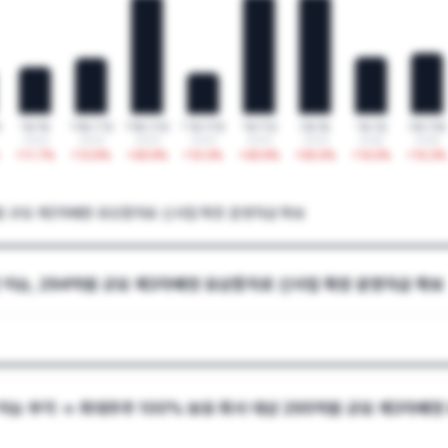
일
1월 4일
10월 21일
10월 22일
11월 25일
1월 31일
2월 3일
1월 2일
2월 23일
2024
2024
2024
2024
2025
2025
2026
2026
+
11.7
%
+
13.9
%
+
29.9
%
+
10.3
%
+
29.9
%
+
30.0
%
+
14.3
%
+
15.3
%
억원 규모 제3자배정 유상증자로 신사업 확장 운영자금 확보
 이슈, 294억원 규모 제3자배정 유상증자로 신사업 확장 운영자금 확보
이슈 부각 → 최대주주 100% 보유 회사 대상 295억원 규모 제3자배정