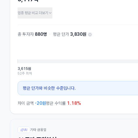
업종 평균 비교
더보기
총 투자자
880명
·
평균 단가
3,830원
ⓘ
3,615원
52주 최저
평균 단가와 비슷한 수준입니다.
차이 금액
-20
원
평균 수익률
1.18%
기타 금융업
AI