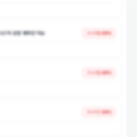
 나스닥 상장 재추진 이슈
+
15.09
%
+
12.48
%
+
11.59
%