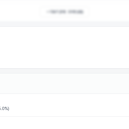
더보기 (
5
개 ·
20
개 남음)
.0%)