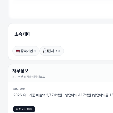
소속 테마
GRT 상승이유
상승 이유를 확인하려면 로그인하세요 (무료)
로그인하고 보기
중국기업
딥시크
재무정보
분기·연간 실적과 대차대조표
재무 요약
2026 Q1 기준 매출액 2,774억원 · 영업이익 417억원 (영업이익률 15
양호
70
/100