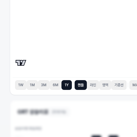
1W
1M
3M
6M
1Y
캔들
라인
영역
기준선
M
GRT
상승이유
25
개 이슈
상승이력 타임라인