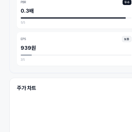
PBR
우수
0.3배
5
/5
EPS
보통
939원
3
/5
주가 차트