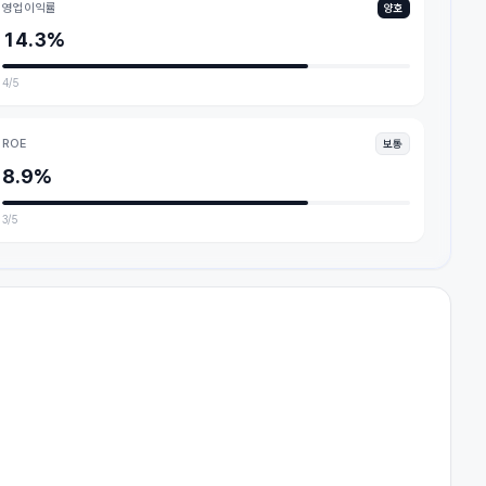
영업이익률
양호
14.3%
4
/5
ROE
보통
8.9%
3
/5