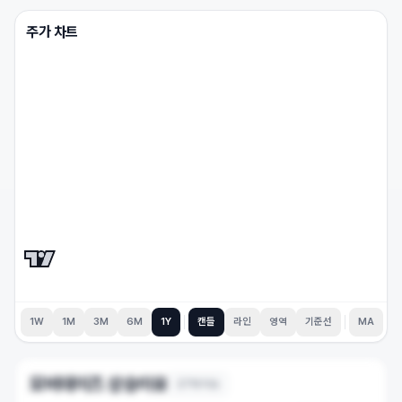
주가 차트
1W
1M
3M
6M
1Y
캔들
라인
영역
기준선
MA
모비데이즈
상승이유
27
개 이슈