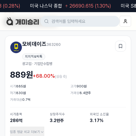
0.28
%)
미국 나스닥 종합
26690.615
(
1.30
%)
미국 S&P
모바일 웹도 이용 가능합니다. 차트·알림 등 더 편한 기능은
앱
에서 이용해
보세요.
Google Play
App Store
모비데이즈
363260
관심
치지직&틱톡
광고업 · 기업인수합병
889
원
+68.00%
(
상승 6
)
시가
885원
고가
900원
저가
830원
거래량
8.4만주
거래대금
0.7억
시가총액
상장주식수
외국인 소진율
286억
3.2만주
3.17%
업종 평균 비교
더보기