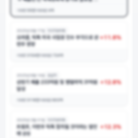
텐츠 소싱 역량 강화 → 하반기 프랑스·핀란
거래량
55만
거래대금
4억
드 영화 등 다수 작품 순차 배급 계획
2025년 9월 17일
치지직&틱톡
+
11.8
%
오라클, 틱톡 미국 사업권 인수 부각으로 관
련주 영향
거래량
3154만
거래대금
724억
2025년 8월 14일
호실적
+
12.8
%
상반기 매출 233억원 및
영업이익
31억원
달성
거래량
3116만
거래대금
603억
2025년 3월 31일
치지직&틱톡
+
12.3
%
트럼프, 이번주 틱톡 합의될 것이라는 발언
에 상승