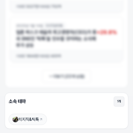
거래량
3227만
거래대금
752억
2025년 1월 14일
치지직&틱톡
+
29.8
%
일론 머스크 테슬라 최고경영자(CEO)가 중
국 SNS인 ‘틱톡’을 인수할 것이라는 소식에
주가 상승
거래량
1844만
거래대금
405억
더보기 (
22
개 남음)
소속 테마
1
개
모비데이즈 상승이유
상승 이유를 확인하려면 로그인하세요 (무료)
치지직&틱톡
로그인하고 보기