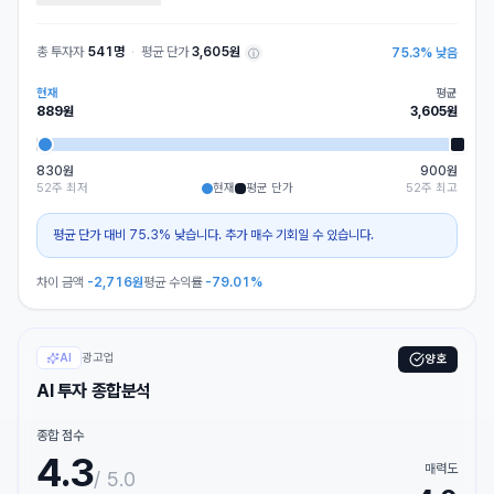
총 투자자
541명
·
평균 단가
3,605원
75.3
%
낮음
ⓘ
현재
평균
889
원
3,605
원
830원
900원
52주 최저
현재
평균 단가
52주 최고
평균 단가 대비 75.3% 낮습니다. 추가 매수 기회일 수 있습니다.
차이 금액
-2,716
원
평균 수익률
-79.01%
광고업
AI
양호
AI 투자 종합분석
종합 점수
4.3
매력도
/ 5.0