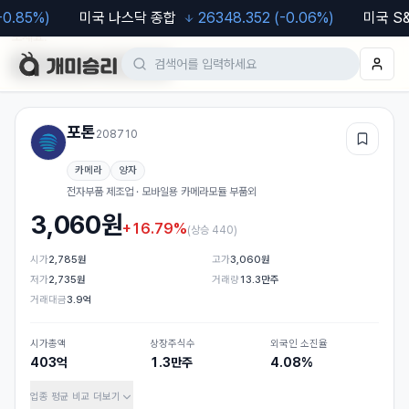
.85
%)
미국 나스닥 종합
26348.352
(
-0.06
%)
미국 S&P
모바일 웹도 이용 가능합니다. 차트·알림 등 더 편한 기능은
앱
에서 이용해
보세요.
Google Play
App Store
포톤
208710
관심
카메라
양자
전자부품 제조업 · 모바일용 카메라모듈 부품외
3,060
원
+16.79%
(
상승 440
)
시가
2,785원
고가
3,060원
저가
2,735원
거래량
13.3만주
거래대금
3.9억
시가총액
상장주식수
외국인 소진율
403억
1.3만주
4.08%
업종 평균 비교
더보기