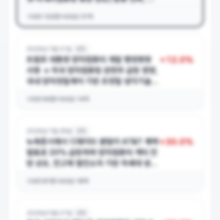
자정밀제어 기반 초정밀 냉각기술 개발 중
거래량
122만
거래대금
31억
인 엣지큐(EdgeQ) 전략적 투자 추진으로
전고체 열전소자 기반 차세대 냉각 솔루션
사업 진출 기대
2026년 7월 31일
양자
+
12.0
%
트럼프 대통령 양자컴퓨터 개발 행정명령
서명 → 미국 양자컴퓨팅 관련주 급등 영향,
국내 양자정밀제어 기반 초정밀 냉각기술
개발 중인 포톤 상한가
거래량
64만
거래대금
14억
2026년 7월 28일
양자
+
30.0
%
뉴욕증시에서 디웨이브 퀀텀이 AT&T
계약
발표로 20% 급등하며 양자컴퓨터 섹터 전
반 상승, 전고체 열전소자 기반 차세대 냉각
솔루션 신사업 진출 기대감 추가
거래량
81만
거래대금
18억
2026년 5월 27일
양자