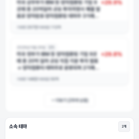
+
29.9
%
미국 상무부가 IBM 등 양자컴퓨팅 기업 9
곳에 총 20억달러 규모 투자의향서
체결
발
표로 양자암호·양자컴퓨팅 테마주 3거래일
연속 상한가 행진
거래량
257만
거래대금
112억
2026년 5월 26일
양자
+
29.8
%
미국 정부가 IBM 등 양자컴퓨팅 기업 9곳
에 총 20억 달러 규모 직접 지분 투자 발표
→ 양자컴퓨터 테마주로 분류되며 2거래일
연속 상한가
거래량
148만
거래대금
50억
더보기 (
26
개 남음)
소속 테마
2
개
포톤 상승이유