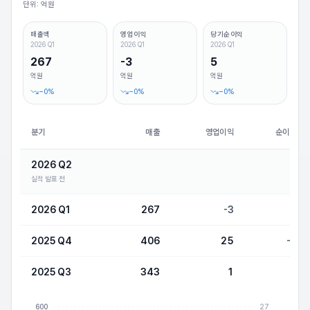
단위: 억원
매출액
영업이익
당기순이익
2026 Q1
2026 Q1
2026 Q1
267
-3
5
억원
억원
억원
−
0
%
−
0
%
−
0
%
분기
매출
영업이익
순이익
2026 Q2
실적 발표 전
2026 Q1
267
-3
5
2025 Q4
406
25
-2
2025 Q3
343
1
2
600
27