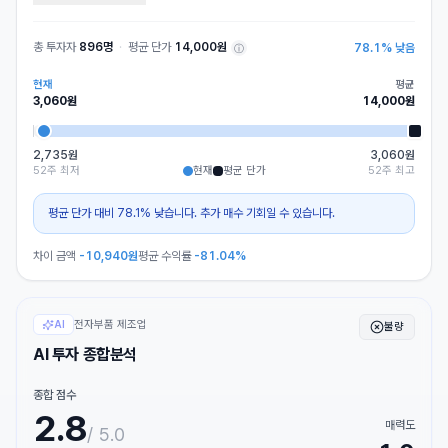
총 투자자
896명
·
평균 단가
14,000원
78.1
%
낮음
ⓘ
현재
평균
3,060
원
14,000
원
2,735원
3,060원
52주 최저
현재
평균 단가
52주 최고
평균 단가 대비 78.1% 낮습니다. 추가 매수 기회일 수 있습니다.
차이 금액
-10,940
원
평균 수익률
-81.04%
전자부품 제조업
AI
불량
AI 투자 종합분석
종합 점수
2.8
매력도
/ 5.0