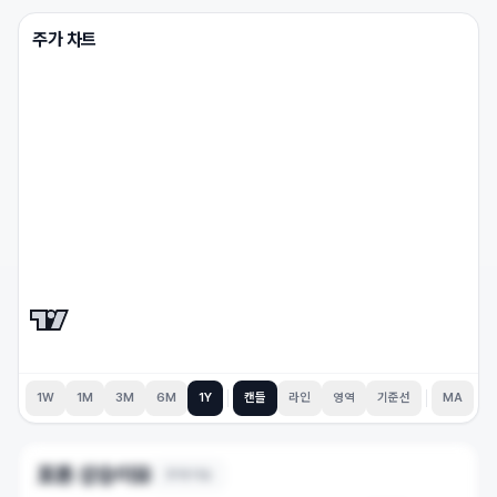
주가 차트
1W
1M
3M
6M
1Y
캔들
라인
영역
기준선
MA
포톤
상승이유
31
개 이슈