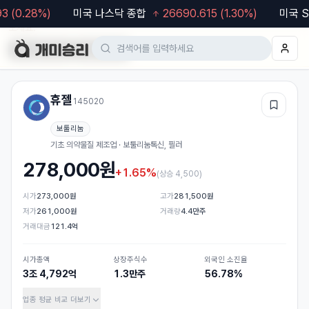
(
0.28
%)
미국 나스닥 종합
26690.615
(
1.30
%)
미국 S&P
모바일 웹도 이용 가능합니다. 차트·알림 등 더 편한 기능은
앱
에서 이용해
보세요.
Google Play
App Store
휴젤
145020
관심
보툴리눔
기초 의약물질 제조업 · 보툴리눔톡신, 필러
278,000
원
+1.65%
(
상승 4,500
)
시가
273,000원
고가
281,500원
저가
261,000원
거래량
4.4만주
거래대금
121.4억
시가총액
상장주식수
외국인 소진율
3조 4,792억
1.3만주
56.78%
업종 평균 비교
더보기