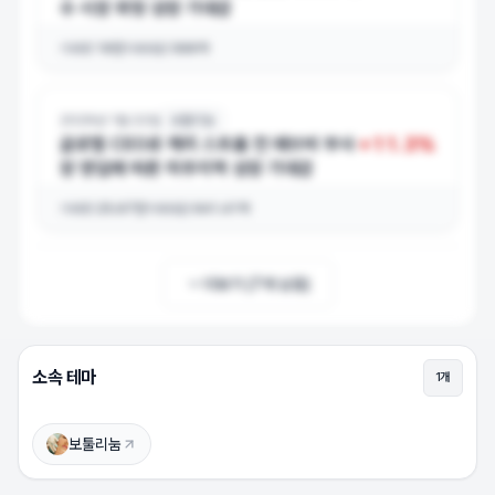
수 시장 외형 성장 기대감
거래량
19만
거래대금
566억
2026년 1월 22일
보툴리눔
+
11.3
%
글로벌 CEO로 캐리 스트롬 전 애브비 부사
장 영입에 따른 미주지역 성장 기대감
거래량
25.67만
거래대금
641.41억
더보기 (
7
개 남음)
소속 테마
1
개
휴젤 상승이유
상승 이유를 확인하려면 로그인하세요 (무료)
보툴리눔
로그인하고 보기