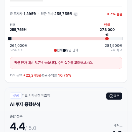
총 투자자
1,395명
·
평균 단가
255,755원
8.7
%
높음
ⓘ
평균
현재
255,755
원
278,000
원
261,000원
281,500원
52주 최저
현재
평균 단가
52주 최고
평균 단가 대비 8.7% 높습니다. 수익 실현을 고려해보세요.
차이 금액
+
22,245
원
평균 수익률
10.75%
기초 의약물질 제조업
AI
양호
AI 투자 종합분석
종합 점수
4.4
매력도
/ 5.0