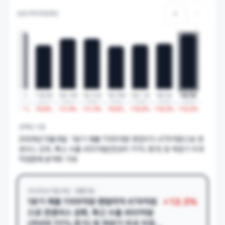
상승이력 타임라인
4일
8월 7일
11월 6일
2월 14일
1월 22일
1월 28일
2월 11일
3월 5일
5월 8일
4
2024
2024
2025
2026
2026
2026
2026
2026
1
%
+
12.8
%
+
9.9
%
+
11.4
%
+
11.3
%
+
9.6
%
+
10.0
%
+
10.3
%
+
12.3
%
선택된 시점
2026년 5월 8일
1분기 매출 1166억원·영업이익 476억원으로 컨
센서스 상회, 톡신 수출 450억원(전년비 111% 증가) 및 하반기 미국
직접판매 본격화 기대
2026년 5월 8일
보툴리눔
+
12.3
%
1분기 매출 1166억원·
영업이익
476억원
으로
컨센서스
상회
, 톡신 수출 450억원
(전년비 111% 증가) 및 하반기 미국 직접판