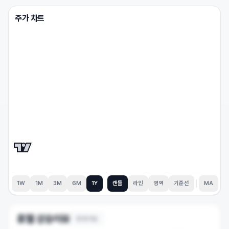
주가 차트
1W
1M
3M
6M
1Y
캔들
라인
영역
기준선
MA
휴젤
상승이유
12
개 이슈