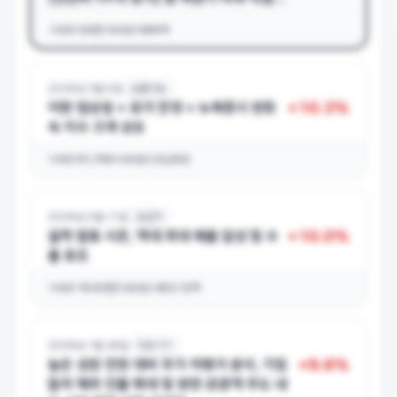
매 본격화 기대
거래량
24만
거래대금
695억
2026년 3월 5일
보툴리눔
+
10.3
%
이란 협상설 + 유가 안정 + 뉴욕증시 반등
속 지수 크게 상승
거래량
91,760
거래대금
23,652
2026년 2월 11일
호실적
+
10.0
%
실적
발표 시즌, 역대 최대 매출 달성 및 수
출 호조
거래량
16.63만
거래대금
463.12억
2026년 1월 28일
미용기기
+
9.6
%
높은 성장 전망 대비 주가 저평가 분석, 기업
들의 해외 진출 확대 및 방한 관광객 주도 내