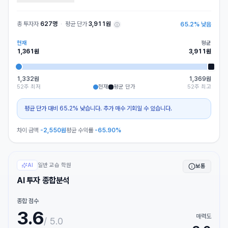
총 투자자
627명
·
평균 단가
3,911원
65.2
%
낮음
ⓘ
현재
평균
1,361
원
3,911
원
1,332원
1,369원
52주 최저
현재
평균 단가
52주 최고
평균 단가 대비 65.2% 낮습니다. 추가 매수 기회일 수 있습니다.
차이 금액
-2,550
원
평균 수익률
-65.90%
일반 교습 학원
AI
보통
AI 투자 종합분석
종합 점수
3.6
매력도
/ 5.0