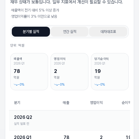
재무 상태가 보통입니다. 일부 지표에서 개선이 필요할 수 있습니다.
·
매출액이 전기 대비 5% 이상 증가
·
영업이익률이 3% 미만으로 낮음
분기별 실적
연간 실적
대차대조표
단위: 억원
매출액
영업이익
당기순이익
2026 Q1
2026 Q1
2026 Q1
78
2
19
억원
억원
억원
−
0
%
−
0
%
−
0
%
분기
매출
영업이익
순이익
2026 Q2
실적 발표 전
2026 Q1
78
2
19