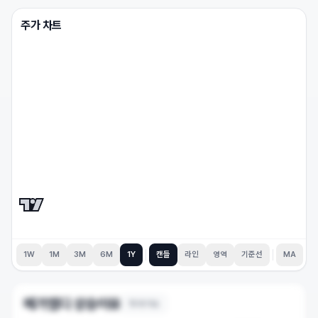
주가 차트
1W
1M
3M
6M
1Y
캔들
라인
영역
기준선
MA
메가엠디
상승이유
15
개 이슈