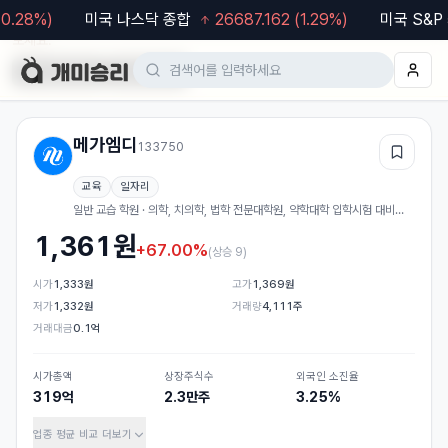
.28
%)
미국 나스닥 종합
26687.162
(
1.29
%)
미국 S&P 5
모바일 웹도 이용 가능합니다. 차트·알림 등 더 편한 기능은
앱
에서 이용해
보세요.
Google Play
App Store
메가엠디
133750
관심
교육
일자리
일반 교습 학원 · 의학, 치의학, 법학 전문대학원, 약학대학 입학시험 대비
강의
1,361
원
+67.00%
(
상승 9
)
시가
1,333원
고가
1,369원
저가
1,332원
거래량
4,111주
거래대금
0.1억
시가총액
상장주식수
외국인 소진율
319억
2.3만주
3.25%
업종 평균 비교
더보기