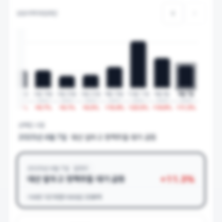
상승이력 타임라인
21일
1월 18일
2월 19일
2월 20일
2월 22일
8월 16일
12월 11일
4월 4일
4월 7일
3
2024
2024
2024
2024
2024
2024
2025
2025
9
%
+
8.7
%
+
8.7
%
+
6.1
%
+
6.5
%
+
10.4
%
+
23.5
%
+
14.9
%
+
11.3
%
선택된 시점
2025년 4월 7일
대선 앞두고 정책주들 대거 급등
2025년 4월 7일
일자리
+
11.3
%
대선 앞두고 정책주들 대거 급등
거래량
1215만
거래대금
338억