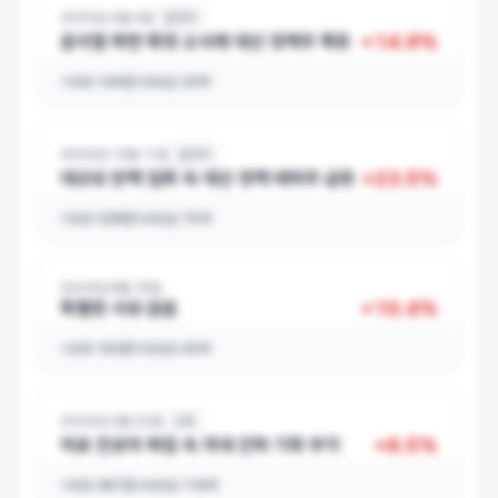
2025년 4월 4일
일자리
+
14.9
%
윤석열 파면 확정 소식에 대선 정책주 폭등
거래량
145만
거래대금
33억
2024년 12월 11일
일자리
+
23.5
%
대규모 탄핵 집회 속 대선 정책 테마주 급등
거래량
328만
거래대금
75억
2024년 8월 16일
+
10.4
%
특별한 사유 없음
거래량
193만
거래대금
45억
2024년 2월 22일
교육
+
6.5
%
의료 전공의 파업 속 의대 진학 기회 부각
거래량
367만
거래대금
116억