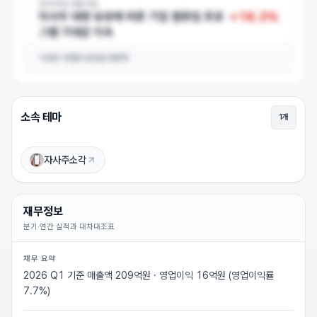
2024년 2월 5일
+
18.3
%
자사주 대량 보유에 따른 기업 밸류업 프로
그램 기대감 지속
거래량
10만
거래대금
66억
소속 테마
1
개
조광피혁 상승이유
상승 이유를 확인하려면 로그인하세요 (무료)
자사주소각
로그인하고 보기
재무정보
분기·연간 실적과 대차대조표
재무 요약
2026 Q1 기준 매출액 209억원 · 영업이익 16억원 (영업이익률
7.7%)