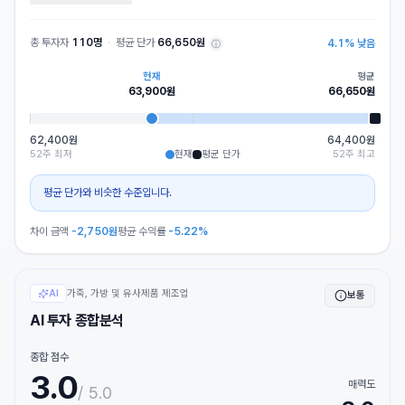
총 투자자
110명
·
평균 단가
66,650원
4.1
%
낮음
ⓘ
현재
평균
63,900
원
66,650
원
62,400원
64,400원
52주 최저
현재
평균 단가
52주 최고
평균 단가와 비슷한 수준입니다.
차이 금액
-2,750
원
평균 수익률
-5.22%
가죽, 가방 및 유사제품 제조업
AI
보통
AI 투자 종합분석
종합 점수
3.0
매력도
/ 5.0