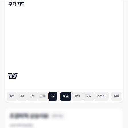
주가 차트
1W
1M
3M
6M
1Y
캔들
라인
영역
기준선
MA
조광피혁
상승이유
2
개 이슈
상승이력 타임라인