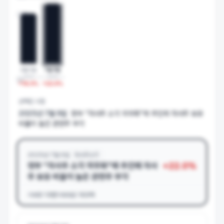
22
%
2월 5일
7월 9일
2024
2025
0%
+
18.3
%
+
22.0
%
선택된 시점
2025년 7월 9일
정부 “자사주 소각 의무화”에 추진에 자사주 보유
비율이 높은 관련주 부각
2025년 7월 9일
자사주소각
+
22.0
%
정부 “자사주 소각 의무화”에 추진에 자사
주 보유 비율이 높은 관련주 부각
거래량
13만
거래대금
103억