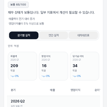
보통
65
/100
재무 상태가 보통입니다. 일부 지표에서 개선이 필요할 수 있습니다.
·
매출액이 전기 대비 증가
·
영업이익률이 5% 이상으로 보통
분기별 실적
연간 실적
대차대조표
단위: 억원
매출액
영업이익
당기순이익
2026 Q1
2026 Q1
2026 Q1
209
16
34
억원
억원
억원
−
0
%
−
0
%
−
0
%
분기
매출
영업이익
순이익
2026 Q2
실적 발표 전