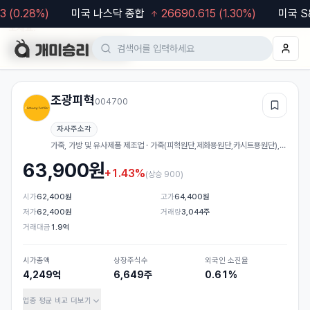
(
0.28
%)
미국 나스닥 종합
26690.615
(
1.30
%)
미국 S&
모바일 웹도 이용 가능합니다. 차트·알림 등 더 편한 기능은
앱
에서 이용해
보세요.
Google Play
App Store
조광피혁
004700
관심
자사주소각
가죽, 가방 및 유사제품 제조업 · 가죽(피혁원단,제화용원단,카시트용원단),
가방,신발 제조,도매
63,900
원
+1.43%
(
상승 900
)
시가
62,400원
고가
64,400원
저가
62,400원
거래량
3,044주
거래대금
1.9억
시가총액
상장주식수
외국인 소진율
4,249억
6,649주
0.61%
업종 평균 비교
더보기