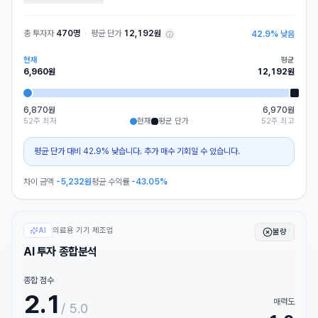
총 투자자
470명
·
평균 단가
12,192원
42.9
%
낮음
ⓘ
현재
평균
6,960
원
12,192
원
6,870원
6,970원
52주 최저
현재
평균 단가
52주 최고
평균 단가 대비 42.9% 낮습니다. 추가 매수 기회일 수 있습니다.
차이 금액
-5,232
원
평균 수익률
-43.05%
의료용 기기 제조업
AI
불량
AI 투자 종합분석
종합 점수
2.1
매력도
/ 5.0