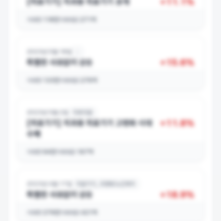
+
11.1
%
[의료기기] 치과용 의료기기 공개
거래량
118만
거래대금
271억
2023년 5월 18일
-
+
15.6
%
특별한 사유없이 상승
거래량
133만
거래대금
276억
2023년 5월 2일
치과의료
+
11.8
%
[의료기기] 치과용 의료기기 고령화 시대
수혜
거래량
94만
거래대금
167억
2023년 4월 17일
의료기기, 고령화/노인복지
+
18.9
%
특별한 사유없이 상승
거래량
279만
거래대금
421억