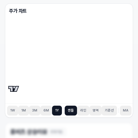
주가 차트
1W
1M
3M
6M
1Y
캔들
라인
영역
기준선
MA
휴비츠
상승이유
6
개 이슈