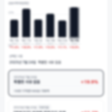
상승이력 타임라인
20
%
4월 14일
4월 17일
5월 2일
5월 18일
5월 22일
7월 24일
2023
2023
2023
2023
2023
2025
0%
+
11.6
%
+
18.9
%
+
11.8
%
+
15.6
%
+
11.1
%
+
19.9
%
선택된 시점
2025년 7월 24일
특별한 사유 없음
2025년 7월 24일
+
19.9
%
특별한 사유 없음
거래량
175만
거래대금
156억
2023년 5월 22일
치과의료