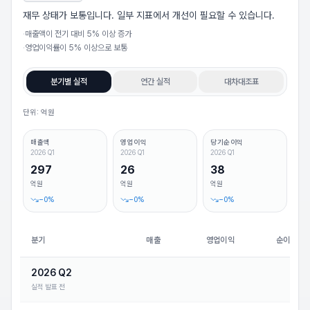
재무 상태가 보통입니다. 일부 지표에서 개선이 필요할 수 있습니다.
·
매출액이 전기 대비 5% 이상 증가
·
영업이익률이 5% 이상으로 보통
분기별 실적
연간 실적
대차대조표
단위: 억원
매출액
영업이익
당기순이익
2026 Q1
2026 Q1
2026 Q1
297
26
38
억원
억원
억원
−
0
%
−
0
%
−
0
%
분기
매출
영업이익
순이익
2026 Q2
실적 발표 전