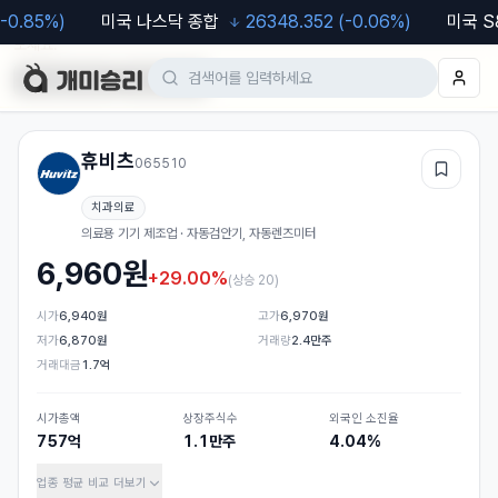
0.85
%)
미국 나스닥 종합
26348.352
(
-0.06
%)
미국 S&P
모바일 웹도 이용 가능합니다. 차트·알림 등 더 편한 기능은
앱
에서 이용해
보세요.
Google Play
App Store
휴비츠
065510
관심
치과의료
의료용 기기 제조업 · 자동검안기, 자동렌즈미터
6,960
원
+29.00%
(
상승 20
)
시가
6,940원
고가
6,970원
저가
6,870원
거래량
2.4만주
거래대금
1.7억
시가총액
상장주식수
외국인 소진율
757억
1.1만주
4.04%
업종 평균 비교
더보기