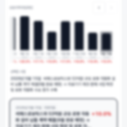
상승이력 타임라인
20
%
7월 26일
8월 1일
2월 11일
2월 12일
5월 8일
11월 25일
3월 5일
5월 15일
2024
2024
2025
2025
2025
2025
2026
2026
0%
+
19.4
%
+
20.0
%
+
17.1
%
+
10.8
%
+
17.0
%
+
16.8
%
+
10.4
%
+
10.0
%
선택된 시점
2026년 5월 15일
씨메스로보틱스와 53억원 규모 로봇 자동화 설
비 납품 계약 체결(9월 완료 예정) → 의료기기 제조·판매 사업 확장
및 로봇 자동화 수요 증가 수혜
2026년 5월 15일
치과의료
+
10.0
%
씨메스로보틱스와 53억원 규모 로봇 자동
화 설비 납품
계약
체결
(9월 완료 예정) →
의료기기 제조·판매 사업 확장 및 로봇 자동