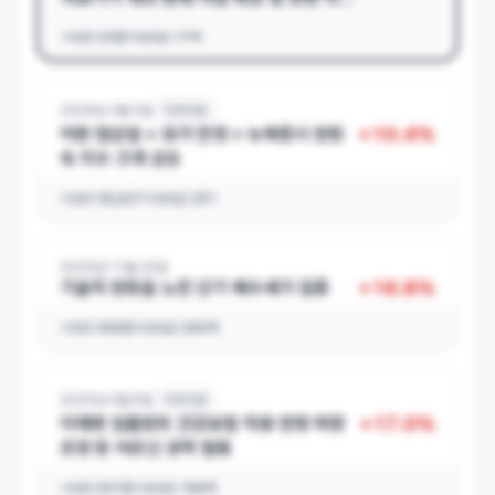
화 수요 증가 수혜
거래량
23만
거래대금
17억
2026년 3월 5일
치과의료
+
10.4
%
이란 협상설 + 유가 안정 + 뉴욕증시 반등
속 지수 크게 상승
거래량
39,627
거래대금
251
2025년 11월 25일
+
16.8
%
기술적 반등을 노린 단기 매수세가 집중
거래량
359만
거래대금
265억
2025년 5월 8일
치과의료
+
17.0
%
이재명 임플란트 건강보험 적용 연령 하향
조정 등 어르신 공약 발표
거래량
201만
거래대금
199억