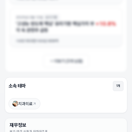
2025년 2월 12일
유리기판
+
10.8
%
‘고성능 반도체 핵심’ 유리기판 핵심가치 부
각 속 관련주 급등
거래량
553만
거래대금
609억
더보기 (
3
개 남음)
소속 테마
1
개
하스 상승이유
상승 이유를 확인하려면 로그인하세요 (무료)
치과의료
로그인하고 보기
재무정보
분기·연간 실적과 대차대조표