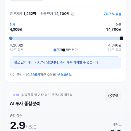
총 투자자
1,232명
·
평균 단가
14,700원
70.7
%
낮음
ⓘ
현재
평균
4,305
원
14,700
원
4,200원
4,340원
52주 최저
현재
평균 단가
52주 최고
평균 단가 대비 70.7% 낮습니다. 추가 매수 기회일 수 있습니다.
차이 금액
-10,395
원
평균 수익률
-69.66%
의료용품 및 기타 의약 관련제품 제조업
AI
부진
AI 투자 종합분석
종합 점수
2.9
매력도
/ 5.0