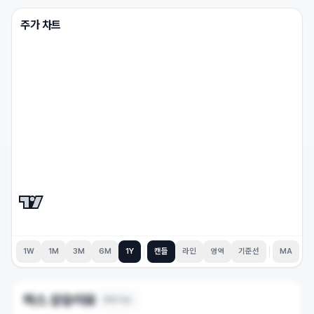
주가 차트
1W
1M
3M
6M
1Y
캔들
라인
영역
기준선
MA
하스
상승이유
8
개 이슈