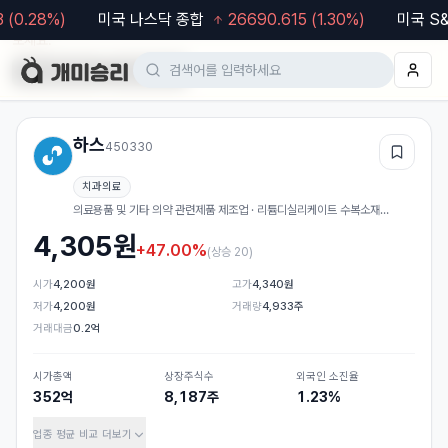
0.28
%)
미국 나스닥 종합
26690.615
(
1.30
%)
미국 S&P
모바일 웹도 이용 가능합니다. 차트·알림 등 더 편한 기능은
앱
에서 이용해
보세요.
Google Play
App Store
하스
450330
관심
치과의료
의료용품 및 기타 의약 관련제품 제조업 · 리튬디실리케이트 수복소재
(Amber block, Amber Ingot 등), 지르코니아 유치관
4,305
원
+47.00%
(
상승 20
)
시가
4,200원
고가
4,340원
저가
4,200원
거래량
4,933주
거래대금
0.2억
시가총액
상장주식수
외국인 소진율
352억
8,187주
1.23%
업종 평균 비교
더보기