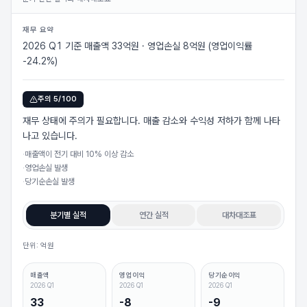
재무 요약
2026 Q1 기준 매출액 33억원 · 영업손실 8억원 (영업이익률
-24.2%)
주의
5
/100
재무 상태에 주의가 필요합니다. 매출 감소와 수익성 저하가 함께 나타
나고 있습니다.
·
매출액이 전기 대비 10% 이상 감소
·
영업손실 발생
·
당기순손실 발생
분기별 실적
연간 실적
대차대조표
단위: 억원
매출액
영업이익
당기순이익
2026 Q1
2026 Q1
2026 Q1
33
-8
-9