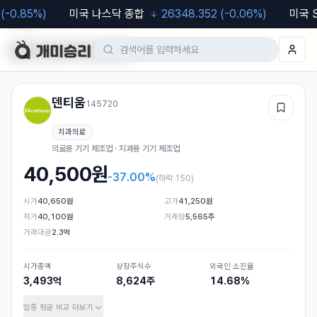
0.85
%)
미국 나스닥 종합
26348.352
(
-0.06
%)
미국 S&
모바일 웹도 이용 가능합니다. 차트·알림 등 더 편한 기능은
앱
에서 이용해
보세요.
Google Play
App Store
덴티움
145720
관심
치과의료
의료용 기기 제조업 · 치과용 기기 제조업
40,500
원
-37.00%
(
하락 150
)
시가
40,650원
고가
41,250원
저가
40,100원
거래량
5,565주
거래대금
2.3억
시가총액
상장주식수
외국인 소진율
3,493억
8,624주
14.68%
업종 평균 비교
더보기