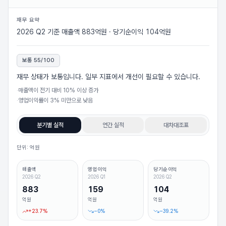
재무 요약
2026 Q2 기준 매출액 883억원 · 당기순이익 104억원
보통
55
/100
재무 상태가 보통입니다. 일부 지표에서 개선이 필요할 수 있습니다.
·
매출액이 전기 대비 10% 이상 증가
·
영업이익률이 3% 미만으로 낮음
분기별 실적
연간 실적
대차대조표
단위: 억원
매출액
영업이익
당기순이익
2026 Q2
2026 Q1
2026 Q2
883
159
104
억원
억원
억원
+
23.7
%
−
0
%
−
39.2
%