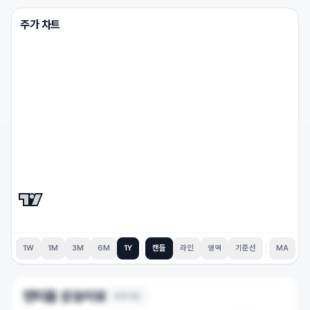
주가 차트
1W
1M
3M
6M
1Y
캔들
라인
영역
기준선
MA
덴티움
상승이유
9
개 이슈