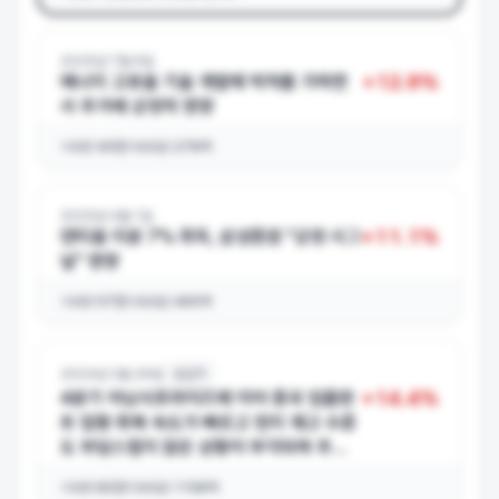
2025년 7월 9일
+
12.9
%
에너지 고효율 기술 개발에 박차를 가하면
서 주가에 긍정적 영향
거래량
40만
거래대금
278억
2025년 4월 1일
+
11.1
%
덴티움 지분 7% 취득, 삼성증권 "긍정 시그
널" 영향
거래량
57만
거래대금
465억
2024년 2월 29일
호실적
+
14.4
%
4분기 어닝서프라이즈에 이어 중국 임플란
트 업황 회복 속도가 빠르고 현지 재고 수준
도 부담스럽지 않은 상황이 부각되며 주가
상승
거래량
82만
거래대금
1158억