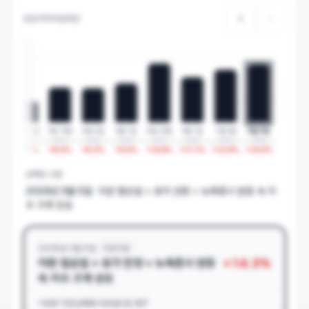
상승이력 타임라인
일
8월 31일
1월 19일
5월 2일
6월 1일
2월 29일
4월 1일
7월 9일
3월 5일
2
2022
2023
2023
2023
2024
2025
2025
2026
4
%
+
5.2
%
+
8.5
%
+
8.3
%
+
9.5
%
+
14.4
%
+
11.1
%
+
12.9
%
+
14.3
%
선택된 시점
2026년 3월 5일
이란 협상설 + 유가 안정 + 뉴욕증시 반등 속 지
수 크게 상승
2026년 3월 5일
치과의료
+
14.3
%
이란 협상설 + 유가 안정 + 뉴욕증시 반등
속 지수 크게 상승
거래량
123,099
거래대금
6,167