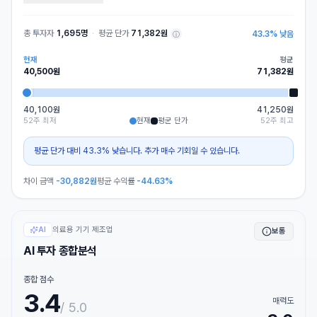
총 투자자
1,695명
·
평균 단가
71,382원
43.3
%
낮음
ⓘ
현재
평균
40,500
원
71,382
원
40,100원
41,250원
52주 최저
현재
평균 단가
52주 최고
평균 단가 대비 43.3% 낮습니다. 추가 매수 기회일 수 있습니다.
차이 금액
-30,882
원
평균 수익률
-44.63%
의료용 기기 제조업
AI
보통
AI 투자 종합분석
종합 점수
3.4
매력도
/ 5.0