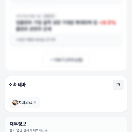
2023년 6월 1일
임플란트
+
9.5
%
임플란트 기업
실적
성장 기대감 확대되며 임
플란트 관련주 강세
거래량
18만
거래대금
311억
더보기 (
4
개 남음)
소속 테마
1
개
덴티움 상승이유
상승 이유를 확인하려면 로그인하세요 (무료)
치과의료
로그인하고 보기
재무정보
분기·연간 실적과 대차대조표